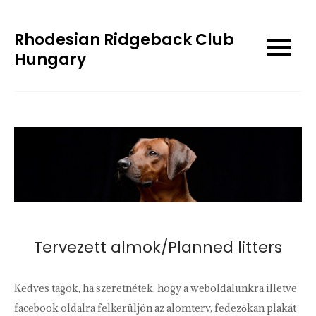
Skip
to
Rhodesian Ridgeback Club
content
Hungary
Tervezett almok/Planned litters
Kedves tagok, ha szeretnétek, hogy a weboldalunkra illetve
facebook oldalra felkerüljön az alomterv, fedezőkan plakát