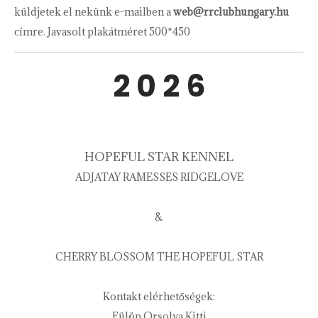
küldjetek el nekünk e-mailben a
web@rrclubhungary.hu
címre. Javasolt plakátméret 500*450
2 0 2 6
HOPEFUL STAR KENNEL
ADJATAY RAMESSES RIDGELOVE
&
CHERRY BLOSSOM THE HOPEFUL STAR
Kontakt elérhetőségek:
Fülöp Orsolya Kitti