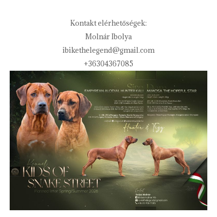
Kontakt elérhetőségek:
Molnár Ibolya
ibikethelegend@gmail.com
+36304367085