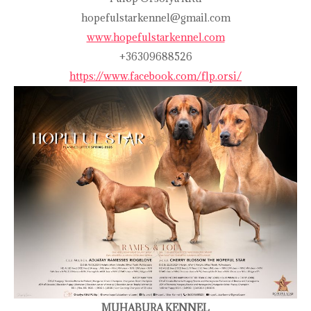
hopefulstarkennel@gmail.com
www.hopefulstarkennel.com
+36309688526
https://www.facebook.com/flp.orsi/
MUHABURA KENNEL