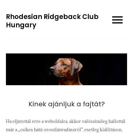
Skip
to
Rhodesian Ridgeback Club
content
Hungary
Kinek ajánljuk a fajtát?
Ha eljutottál erre a weboldalra, akkor valószínűleg hallottál
már a „csíkos hátú oroszlánvadászról”, esetleg kiállításon,