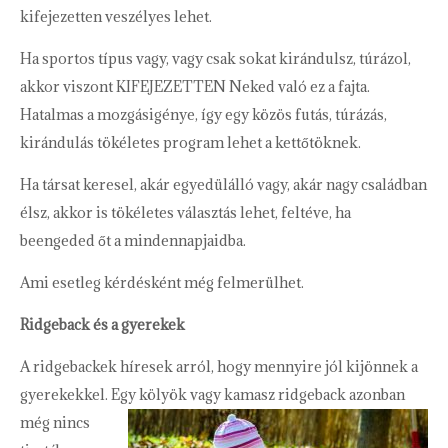
kifejezetten veszélyes lehet.
Ha sportos típus vagy, vagy csak sokat kirándulsz, túrázol,
akkor viszont KIFEJEZETTEN Neked való ez a fajta.
Hatalmas a mozgásigénye, így egy közös futás, túrázás,
kirándulás tökéletes program lehet a kettőtöknek.
Ha társat keresel, akár egyedülálló vagy, akár nagy családban
élsz, akkor is tökéletes választás lehet, feltéve, ha
beengeded őt a mindennapjaidba.
Ami esetleg kérdésként még felmerülhet.
Ridgeback és a gyerekek
A ridgebackek híresek arról, hogy mennyire jól kijönnek a
gyerekekkel. Egy
kölyök vagy kamasz ridgeback azonban
még nincs