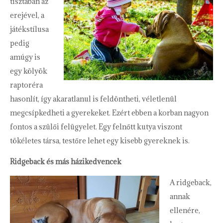
tisztában az
erejével, a
játékstílusa
pedig
amúgy is
egy kölyök
raptoréra
hasonlít, így akaratlanul is feldöntheti, véletlenül
megcsípkedheti a gyerekeket. Ezért ebben a korban nagyon
fontos a szülői felügyelet. Egy felnőtt kutya viszont
tökéletes társa, testőre lehet egy kisebb gyereknek is.
Ridgeback és más házikedvencek
A ridgeback,
annak
ellenére,