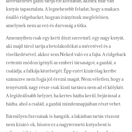
következetes gazdi tartja ezt kordában, akinek már van
kutyás tapasztalata. A legnehezebb feladat, hogy a makacs
önálló ridgebacket, hogyan irányítsuk megfelelően,
amelynek nem az erő és durvaság a titka.
Amennyiben csak egy kerti díszt szeretnél, egy nagy kutyát,
aki majd távol tartja a betolakodókat a méretével és a
viselkedésével, akkor sem Neked való ez a fajta. A ridgeback
rettentő módon igényli az emberi társaságot, a gazdái, a
családja, a falkája közelségét. Épp ezért kizárólag kertbe
száműzve nem fogja jól érezni magát. Nem véletlen, hogy a
tenyésztők nagy része csak kinti tartásra nem ad el kölyköt.
A legideálisabb helyzet, ha kertes házba kerül, bejárással a
házba, ahol a család, a gazdái mindennapjaiban részt vehet.
Bármilyen furcsának is hangzik, a lakásban tartás viszont
nem kizáró ok, hiszen ez a nagytermetű kutya bent is