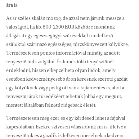
ára
is.
Az ár széles skálán mozog, de azzal nem járunk messze a
valóságtól, ha kb. 800-2500 EUR közöttre mondunk
átlagárat egy egészségügyi szűrésekkel rendelkező
szülőktől származó egészséges, törzskönyvezett kölyökre.
Természetesen pontos információval mindig az adott
tenyésztő tud szolgálni. Érdemes több tenyésztőnél
érdeklődni, hiszen elképzelhető olyan indok, amely
esetében kedvezményesebb áron keresnek szerető gazdát
egy kölyöknek vagy pedig ott van a fajtamentés is, ahol a
tenyésztői árak töredékéért tehetjük jobbá egy megunt,
mentett (általában felnőtt) ridgeback életét.
Természetesen még ezer és egy kérdésed lehet a fajtával
kapcsolatban. Ezekre szívesen válaszolunk mi is, illetve a
tenyésztőink és a gazdik is lelkesen mesélnek a kedvenc