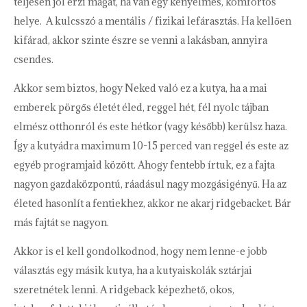
teljesen jól érzi magát, ha van egy kényelmes, komfortos
helye. A kulcsszó a mentális / fizikai lefárasztás. Ha kellően
kifárad, akkor szinte észre se venni a lakásban, annyira
csendes.
Akkor sem biztos, hogy Neked való ez a kutya, ha a mai
emberek pörgős életét éled, reggel hét, fél nyolc tájban
elmész otthonról és este hétkor (vagy később) kerülsz haza.
Így a kutyádra maximum 10-15 perced van reggel és este az
egyéb programjaid között. Ahogy fentebb írtuk, ez a fajta
nagyon gazdaközpontú, ráadásul nagy mozgásigényű. Ha az
életed hasonlít a fentiekhez, akkor ne akarj ridgebacket. Bár
más fajtát se nagyon.
Akkor is el kell gondolkodnod, hogy nem lenne-e jobb
választás egy másik kutya, ha a kutyaiskolák sztárjai
szeretnétek lenni. A ridgeback képezhető, okos,