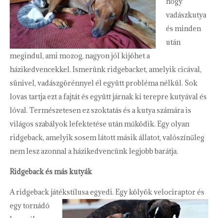
hogy
vadászkutya
és minden
után
megindul, ami mozog, nagyon jól kijöhet a
házikedvencekkel. Ismerünk ridgebacket, amelyik cicával,
sünivel, vadászgörénnyel él együtt probléma nélkül. Sok
lovas tartja ezt a fajtát és együtt járnak ki terepre kutyával és
lóval. Természetesen ez szoktatás és a kutya számára is
világos szabályok lefektetése után működik. Egy olyan
ridgeback, amelyik sosem látott másik állatot, valószínűleg
nem lesz azonnal a házikedvencünk legjobb barátja.
Ridgeback és más kutyák
A ridgeback játékstílusa egyedi. Egy kölyök velociraptor és
egy tornádó