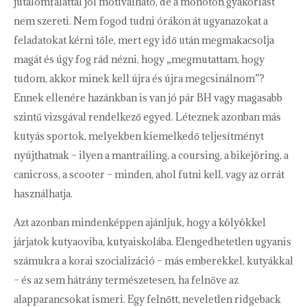
jutalomfalattal jól motiválható, de a monoton gyakorlást
nem szereti. Nem fogod tudni órákon át ugyanazokat a
feladatokat kérni tőle, mert egy idő után megmakacsolja
magát és úgy fog rád nézni, hogy „megmutattam, hogy
tudom, akkor minek kell újra és újra megcsinálnom”?
Ennek ellenére hazánkban is van jó pár BH vagy magasabb
szintű vizsgával rendelkező egyed. Léteznek azonban más
kutyás sportok, melyekben kiemelkedő teljesítményt
nyújthatnak – ilyen a mantrailing, a coursing, a bikejöring, a
canicross, a scooter – minden, ahol futni kell, vagy az orrát
használhatja.
Azt azonban mindenképpen ajánljuk, hogy a kölyökkel
járjatok kutyaoviba, kutyaiskolába. Elengedhetetlen ugyanis
számukra a korai szocializáció – más emberekkel, kutyákkal
– és az sem hátrány természetesen, ha felnőve az
alapparancsokat ismeri. Egy felnőtt, neveletlen ridgeback