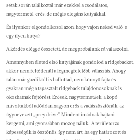
séták során találkoztál már ezekkel a csodálatos,
nagytermetű, erős, de mégis elegáns kutyákkal.
És ilyenkor elgondolkozol azon, hogy vajon neked való-e
egy ilyen kutya?
A kérdés eléggé összetett, de megpróbálunk rá válaszolni.
Amennyiben életed első kutyájának gondolod a ridgebacket,
akkor nem feltétlenül a legmegfelelőbb választás. Ahogy
talán már gazdiktól is hallottad, nem könnyű fajta és
gyakran még a tapasztalt ridgeback tulajdonosoknak is
okozhatnak fejtörést. Erősek, nagytermetűek, a kopó
mivoltukból adódóan nagyon erős a vadászösztönük, az
úgynevezett „prey drive”. Mindent imádnak hajtani,
kergetni, ami gyorsabban mozog náluk. A területőrző
képességük is ösztönös, így nem árt, ha egy határozott és