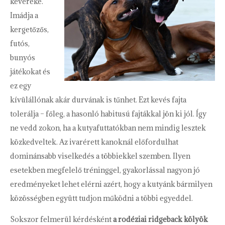
keveréke.
Imádja a
kergetőzős,
futós,
bunyós
játékokat és
ez egy
kívülállónak akár durvának is tűnhet. Ezt kevés fajta
tolerálja – főleg, a hasonló habitusú fajtákkal jön ki jól. Így
ne vedd zokon, ha a kutyafuttatókban nem mindig lesztek
közkedveltek. Az ivarérett kanoknál előfordulhat
dominánsabb viselkedés a többiekkel szemben. Ilyen
esetekben megfelelő tréninggel, gyakorlással nagyon jó
eredményeket lehet elérni azért, hogy a kutyánk bármilyen
közösségben együtt tudjon működni a többi egyeddel.
Sokszor felmerül kérdésként
a rodéziai ridgeback kölyök