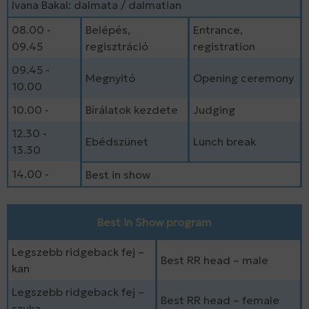
Ivana Bakal: dalmata / dalmatian
08.00 -
Belépés,
Entrance,
09.45
regisztráció
registration
09.45 -
Megnyitó
Opening ceremony
10.00
10.00 -
Bírálatok kezdete
Judging
12.30 -
Ebédszünet
Lunch break
13.30
14.00 -
Best in show
Best in Show program
Legszebb ridgeback fej –
Best RR head – male
kan
Legszebb ridgeback fej –
Best RR head – female
szuka