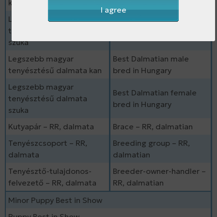
kan
I agree
Legszebb magyar
Best RR female bred in
tenyésztésű ridgeback
Hungary
szuka
Legszebb magyar
Best Dalmatian male
tenyésztésű dalmata kan
bred in Hungary
Legszebb magyar
Best Dalmatian female
tenyésztésű dalmata
bred in Hungary
szuka
Kutyapár – RR, dalmata
Brace – RR, dalmatian
Tenyészcsoport – RR,
Breeding group – RR,
dalmata
dalmatian
Tenyésztő-tulajdonos-
Breeder-owner-handler –
felvezető – RR, dalmata
RR, dalmatian
Minor Puppy Best in Show
Puppy Best in Show