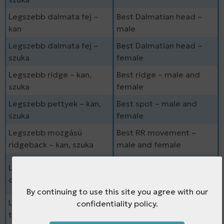
Legszebb dalmata fej –
Best Dalmatian head –
kan
male
Legszebb dalmata fej –
Best Dalmatian head –
szuka
female
Legszebb ridge – kan,
Best ridge – male and
szuka
female
Legszebb pettyek – kan,
Best spot – male and
szuka
female
Legszebb mozgású
Best RR movement –
ridgeback – kan, szuka
male and female
Best Dalmatian
Legszebb mozgású
movement – male and
dalmata – kan, szuka
female
By continuing to use this site you agree with our
Legszebb magyar
confidentiality policy.
Best RR male bred in
tenyésztésű ridgeback
Hungary