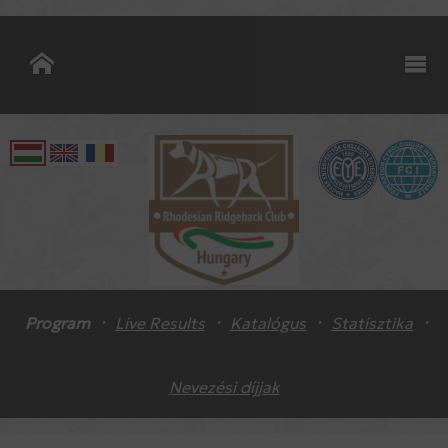
·
·
·
·
Program
Live Results
Katalógus
Statisztika
Nevezési díjjak